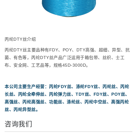
丙纶DTY丝介绍
丙纶DTY丝主要品种有FDY、POY、DTY高强、超细、异型、抗
菌、有色等，丙纶DTY丝产品广泛运用于箱包带、丝织、士工
布、安全网、工艺品等，规格45D-3000D。
本公司主要生产经营：丙纶FDY丝、涤纶FDY丝、丙纶丝、丙纶
长丝、丙纶全牵伸丝、丙纶弹力丝、TDY丝、FDY丝、POY丝、
高强丝、丙纶高强丝、功能丝、涤纶丝、丙纶中空丝、高强丙纶
丝、丙纶异型丝。
咨询我们