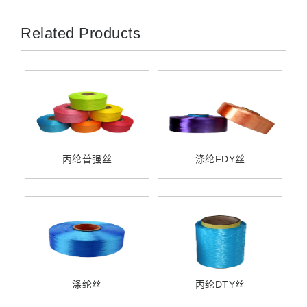
Related Products
丙纶普强丝
涤纶FDY丝
涤纶丝
丙纶DTY丝