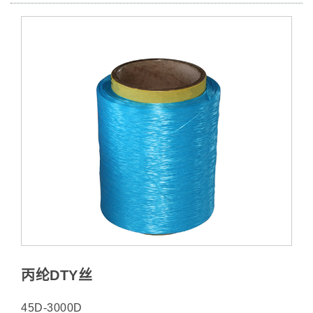
丙纶DTY丝
45D-3000D