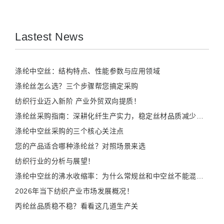
Lastest News
涤纶中空丝：结构特点、性能参数与应用领域
涤纶丝怎么选？三个步骤帮您搞定采购
纺织行业迈入新阶 产业外贸双向提质！
涤纶丝采购指南：深耕化纤生产实力，稳定丝材品质减少织造损耗
涤纶中空丝采购的三个核心关注点
您的产品适合哪种涤纶丝？对照场景来选
纺织行业的分析与展望！
涤纶中空丝的沸水收缩率：为什么常规丝和中空丝不能混织？
2026年当下纺织产业市场发展概况！
丙纶丝品质稳不稳？看看这几道生产关