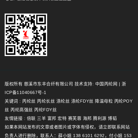
版权所有 慈溪市东丰合纤有限公司
技术支持: 中国丙纶网
|
浙
ICP备11040667号-1
关键词 :
丙纶丝
丙纶长丝
涤纶丝
涤纶FDY丝
降温母粒
丙纶POY
丝
丙纶高强丝
丙纶FDY丝
友情链接 :
倍联
三羊
富邦
宏特
赛芙蓉
海邦
腾利源
博韬
如果本网站发布的文章或者图片或字体有侵权，请立即联系网站
负责人进行删除，联系人：薛小姐 138 6101 6292，付小姐 153